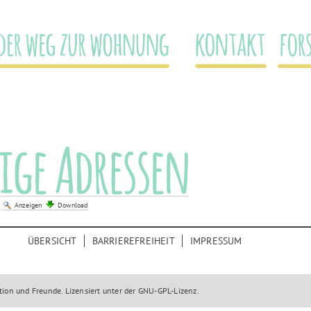
DER WEG ZUR WOHNUNG
KONTAKT
FOR
|
Anzeigen
Download
ÜBERSICHT
BARRIEREFREIHEIT
IMPRESSUM
tion
und Freunde. Lizensiert unter der
GNU-GPL-Lizenz
.