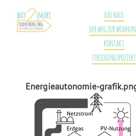
Direkt
Benutzerspezifische
zum
Werkzeuge
Inhalt
DAS HAUS
|
Direkt
DER WEG ZUR WOHNUNG
zur
Navigation
Sektionen
KONTAKT
FORSCHUNGSPROJEKT
TERMINE
Energieautonomie-grafik.pn