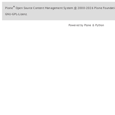
®
Plone
Open Source Content Management System
©
2000-2026
Plone Foundat
GNU-GPL-Lizenz
.
Powered by Plone & Python