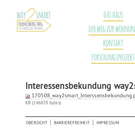
Direkt
Benutzerspezifische
zum
Werkzeuge
Inhalt
DAS HAUS
|
Direkt
DER WEG ZUR WOHNUNG
zur
Navigation
Sektionen
KONTAKT
FORSCHUNGSPROJEKT
TERMINE
Interessensbekundung way2
170508_way2smart_Interssensbekundung.
KB (146870 bytes)
ÜBERSICHT
BARRIEREFREIHEIT
IMPRESSUM